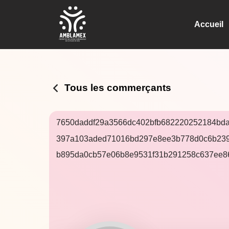
Accueil
Tous les commerçants
7650daddf29a3566dc402bfb682220252184bd
397a103aded71016bd297e8ee3b778d0c6b23
b895da0cb57e06b8e9531f31b291258c637ee8