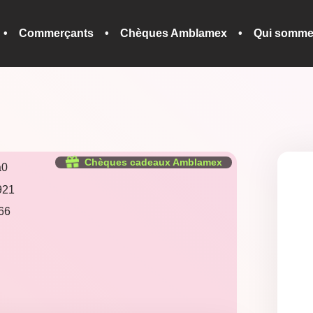
Commerçants
Chèques Amblamex
Qui somme
Chèques cadeaux Amblamex
a0
921
66