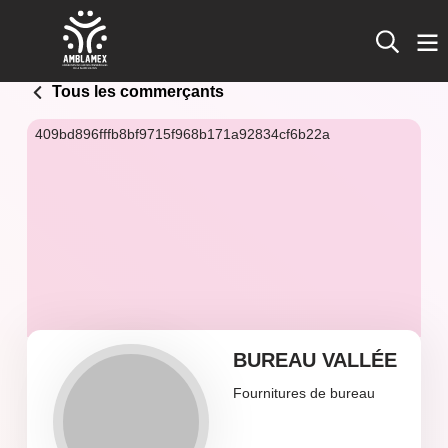
Tous les commerçants
409bd896fffb8bf9715f968b171a92834cf6b22a
BUREAU VALLÉE
Fournitures de bureau