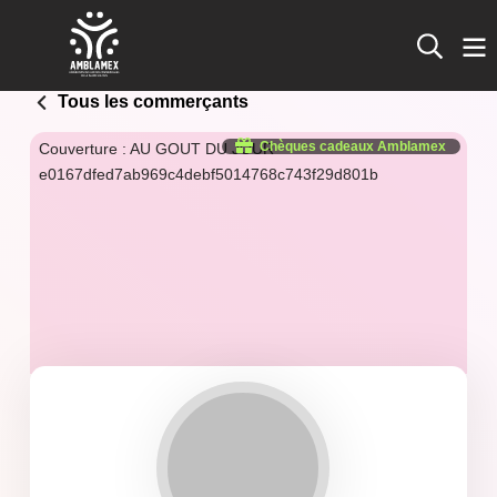
Tous les commerçants
Chèques cadeaux Amblamex
Couverture : AU GOUT DU JOUR
e0167dfed7ab969c4debf5014768c743f29d801b