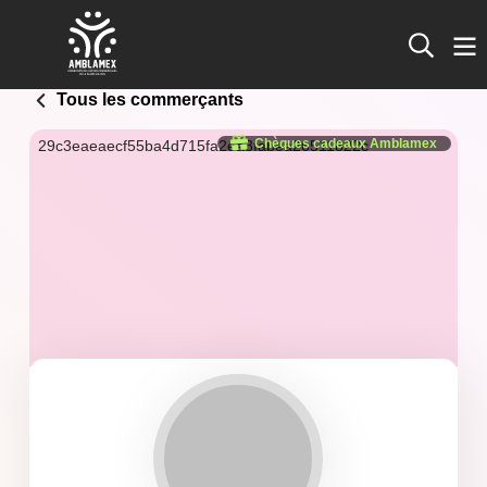
Tous les commerçants
Chèques cadeaux Amblamex
29c3eaeaecf55ba4d715fa2ea3fabea26511822c