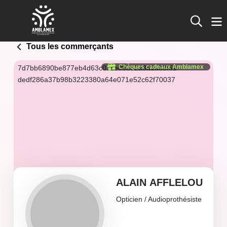
Tous les commerçants
Chèques cadeaux Amblamex
7d7bb6890be877eb4d63c07ce09b52a8a1a33f51
dedf286a37b98b3223380a64e071e52c62f70037
ALAIN AFFLELOU
Opticien / Audioprothésiste